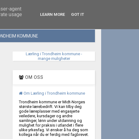
SØK
user-agent
erate usage
LEARN MORE
GOT IT
NDHEIM KOMMUNE
Lærling i Trondheim kommune -
mange muligheter
OM OSS
Om Lærling i Trondheim kommune
Trondheim kommune er Midt-Norges
største lærebedrift. Vi kan tilby deg
gode læreplasser med engasjerte
veiledere, kursdager og andre
samlinger, lønn under utdanning og
mulighet for praksis i utlandet i flere
ulike yrkesfag. Vi ønsker å ha deg som
kollega når du er ferdig med fagbrevet.