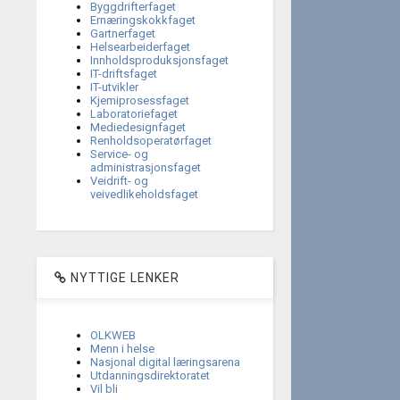
Byggdrifterfaget
Ernæringskokkfaget
Gartnerfaget
Helsearbeiderfaget
Innholdsproduksjonsfaget
IT-driftsfaget
IT-utvikler
Kjemiprosessfaget
Laboratoriefaget
Mediedesignfaget
Renholdsoperatørfaget
Service- og
administrasjonsfaget
Veidrift- og
veivedlikeholdsfaget
NYTTIGE LENKER
OLKWEB
Menn i helse
Nasjonal digital læringsarena
Utdanningsdirektoratet
Vil bli