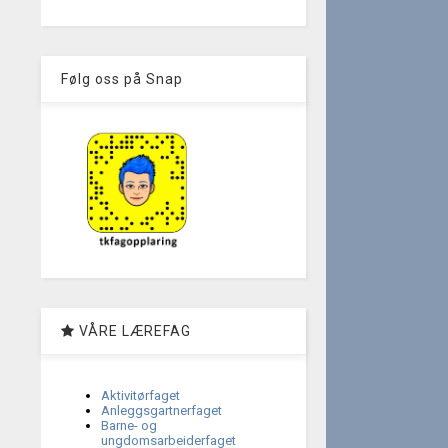
Følg oss på Snap
VÅRE LÆREFAG
Aktivitørfaget
Anleggsgartnerfaget
Barne- og
ungdomsarbeiderfaget