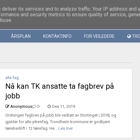
deliver its services and to analyze traffic. Your IP address and 
formance and security metrics to ensure quality of service, gen
abuse.
ÅRSPLAN
KONTAKTINFO
FOR VEILEDERE
TRO
alle fag
Nå kan TK ansatte ta fagbrev på
jobb
Anonymous
0
Des 11, 2019
Ordningen fagbrev på jobb ble vedtatt av Stortinget i 2018, og
gjelder for alle yrkesfag. Trondheim kommune er godkjent
lærebedrift i 12 lærefag. He...
Les mer