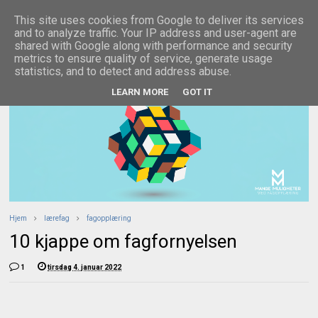
This site uses cookies from Google to deliver its services
and to analyze traffic. Your IP address and user-agent are
shared with Google along with performance and security
metrics to ensure quality of service, generate usage
statistics, and to detect and address abuse.
LEARN MORE
GOT IT
Hjem
lærefag
fagopplæring
10 kjappe om fagfornyelsen
1
tirsdag 4. januar 2022