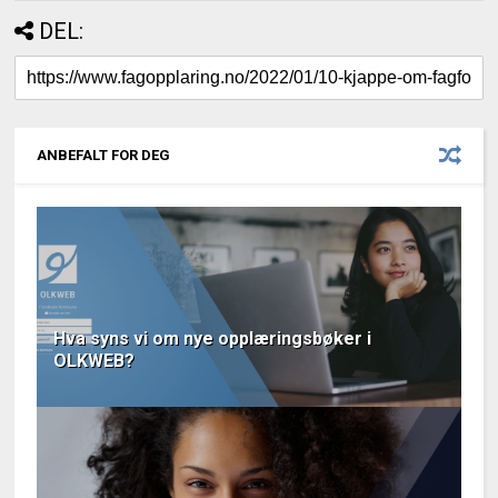
DEL:
ANBEFALT FOR DEG
Hva syns vi om nye opplæringsbøker i
OLKWEB?