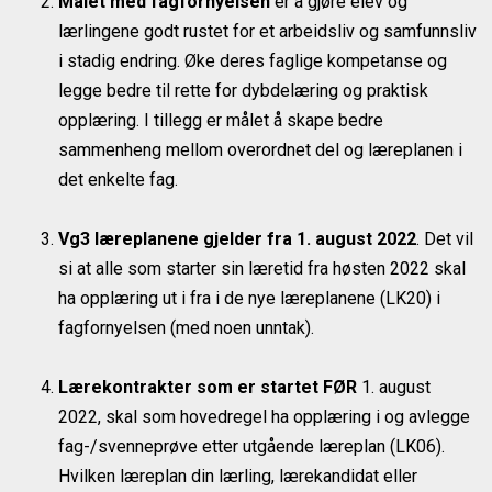
Målet med fagfornyelsen
er å gjøre elev og
lærlingene godt rustet for et arbeidsliv og samfunnsliv
i stadig endring. Øke deres faglige kompetanse og
legge bedre til rette for dybdelæring og praktisk
opplæring. I tillegg er målet å skape bedre
sammenheng mellom overordnet del og læreplanen i
det enkelte fag.
Vg3 læreplanene gjelder fra 1. august 2022
. Det vil
si at alle som starter sin læretid fra høsten 2022 skal
ha opplæring ut i fra i de nye læreplanene (LK20) i
fagfornyelsen (med noen unntak).
Lærekontrakter som er startet FØR
1. august
2022, skal som hovedregel ha opplæring i og avlegge
fag-/svenneprøve etter utgående læreplan (LK06).
Hvilken læreplan din lærling, lærekandidat eller