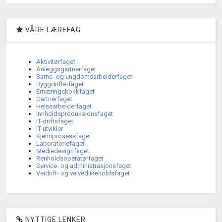
VÅRE LÆREFAG
Aktivitørfaget
Anleggsgartnerfaget
Barne- og ungdomsarbeiderfaget
Byggdrifterfaget
Ernæringskokkfaget
Gartnerfaget
Helsearbeiderfaget
Innholdsproduksjonsfaget
IT-driftsfaget
IT-utvikler
Kjemiprosessfaget
Laboratoriefaget
Mediedesignfaget
Renholdsoperatørfaget
Service- og administrasjonsfaget
Veidrift- og veivedlikeholdsfaget
NYTTIGE LENKER