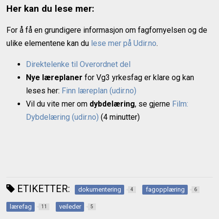
Her kan du lese mer:
For å få en grundigere informasjon om fagfornyelsen og de
ulike elementene kan du
lese mer på Udir.no
.
Direktelenke til Overordnet del
Nye læreplaner
for Vg3 yrkesfag er klare og kan
leses her:
Finn læreplan (udir.no)
Vil du vite mer om
dybdelæring
, se gjerne
Film:
Dybdelæring (udir.no)
(4 minutter)
ETIKETTER:
dokumentering
fagopplæring
4
6
lærefag
veileder
11
5