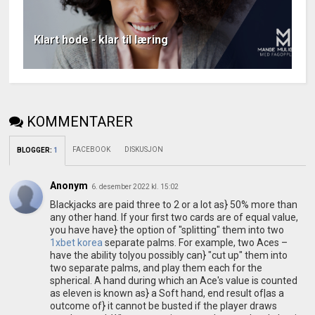
Klart hode - klar til læring
KOMMENTARER
FACEBOOK
DISKUSJON
BLOGGER
:
1
Anonym
6. desember 2022 kl. 15:02
Blackjacks are paid three to 2 or a lot as} 50% more than
any other hand. If your first two cards are of equal value,
you have have} the option of "splitting" them into two
1xbet korea
separate palms. For example, two Aces –
have the ability to|you possibly can} "cut up" them into
two separate palms, and play them each for the
spherical. A hand during which an Ace's value is counted
as eleven is known as} a Soft hand, end result of|as a
outcome of} it cannot be busted if the player draws