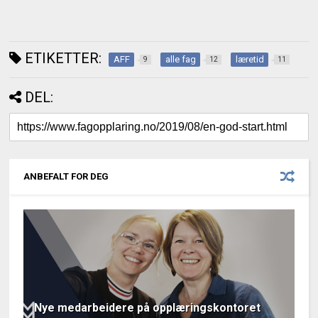
ETIKETTER:
AFF
alle fag
læretid
9
12
11
DEL:
ANBEFALT FOR DEG
Nye medarbeidere på opplæringskontoret