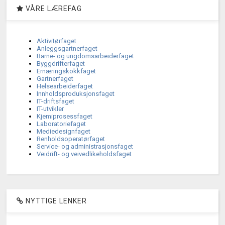
VÅRE LÆREFAG
Aktivitørfaget
Anleggsgartnerfaget
Barne- og ungdomsarbeiderfaget
Byggdrifterfaget
Ernæringskokkfaget
Gartnerfaget
Helsearbeiderfaget
Innholdsproduksjonsfaget
IT-driftsfaget
IT-utvikler
Kjemiprosessfaget
Laboratoriefaget
Mediedesignfaget
Renholdsoperatørfaget
Service- og administrasjonsfaget
Veidrift- og veivedlikeholdsfaget
NYTTIGE LENKER